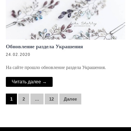
Обновление раздела Украшения
24.02.2020
На сайте прошло обновление раздела Украшения.
Читать далее →
Н
1
2
…
12
Далее
а
в