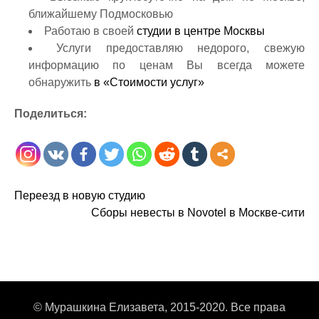
ближайшему Подмосковью
Работаю в своей
студии в центре Москвы
Услуги предоставляю недорого, свежую
информацию по ценам Вы всегда можете
обнаружить
в «Стоимости услуг»
Поделиться:
Н
Переезд в новую студию
Сборы невесты в Novotel в Москве-сити
а
в
и
г
© Мурашкина Елизавета, 2015-2020. Все права