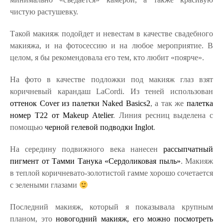
чистую растушевку.
Такой макияж подойдет и невестам в качестве свадебного
макияжа, и на фотосессию и на любое мероприятие. В
целом, я бы рекомендовала его тем, кто любит «поярче».
На фото в качестве подложки под макияж глаз взят
коричневый карандаш LaCordi. Из теней использован
оттенок Cover из палетки Naked Basics2
, а так же
палетка
номер Т22 от Makeup Atelier
. Линия ресниц выделена с
помощью
черной гелевой подводки Inglot
.
На середину подвижного века нанесен
рассыпчатный
пигмент от Тамми Танука «Сердоликовая пыль»
. Макияж
в теплой коричневато-золотистой гамме хорошо сочетается
с зелеными глазами
Последний макияж, который я показывала крупным
планом, это
новогодний макияж, его можно посмотреть