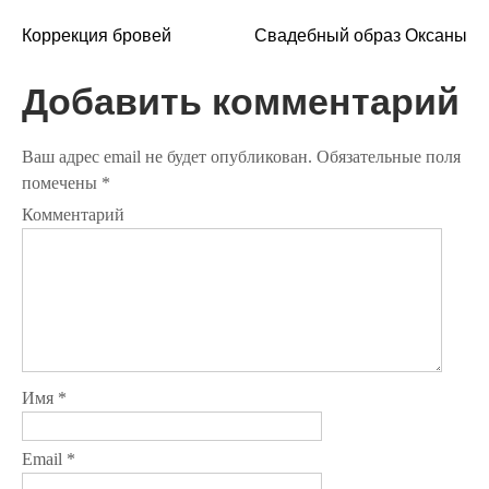
Н
Коррекция бровей
Свадебный образ Оксаны
а
Добавить комментарий
в
и
Ваш адрес email не будет опубликован.
Обязательные поля
помечены
*
г
Комментарий
а
ц
и
я
п
Имя
*
о
Email
*
з