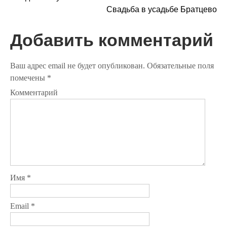
Н
Свадьба в усадьбе Братцево
а
в
Добавить комментарий
и
Ваш адрес email не будет опубликован.
Обязательные поля
г
помечены
*
а
Комментарий
ц
и
я
п
Имя
*
о
з
Email
*
а