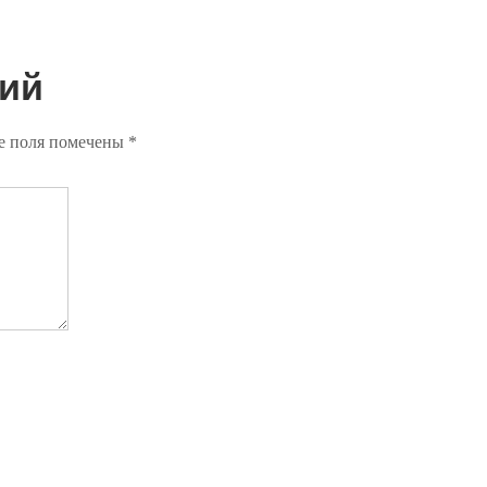
ий
е поля помечены
*