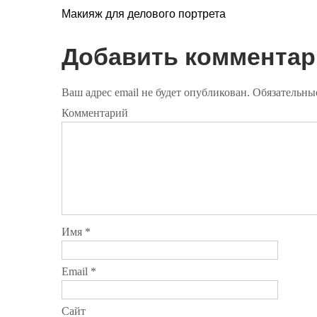
Н
Макияж для делового портрета
а
Добавить комментар
в
и
Ваш адрес email не будет опубликован.
Обязательны
Комментарий
г
а
ц
и
я
Имя
*
п
Email
*
о
з
Сайт