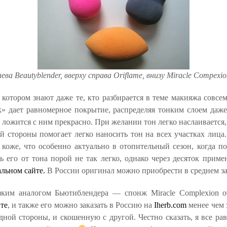
лева Beautyblender, вверху справа Oriflame, внизу Miracle Compexio
о котором знают даже те, кто разбирается в теме макияжа совс
к» дает равномерное покрытие, распределяя тонким слоем даж
ложится с ним прекрасно. При желании тон легко наслаивается,
й стороны помогает легко наносить тон на всех участках лиц
оже, что особенно актуально в отопительный сезон, когда по
 его от тона порой не так легко, однако через десяток прим
льном сайте.
В России оригинал можно приобрести в среднем за
изким аналогом Бьютиблендера — спонж
Miracle Complexion
от
те
, и также его можно заказать в Россию на
Iherb.com
менее чем 
ой стороны, и скошенную с другой. Честно сказать, я все рав