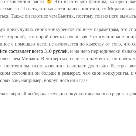
его скошенной части
Что касательно финиша, который дае
 смогла. То есть, что касается нанесения тона, то Миракл явля
ься. Также он плотнее чем Бьютик, поэтому тон из него вымыть
двух предыдущих своих конкурентов по всем параметрам, это сп
их стороной, что порой очень и очень зря. Что именно мне пон
нное с помощью него, не отличается по качеству от того, что 
йте составляет всего 310 рублей
, и на него периодически бываю
более, чем Миракл. В-четвертых, если его намочить, он очень
и постоянном использовании начинает довольно быстро рва
жном состоянии он больше в размерах, чем свои конкуренты, и б
орых зон, например, вокруг носа или глаз.
лать верный выбор касательно покупки идеального средства для