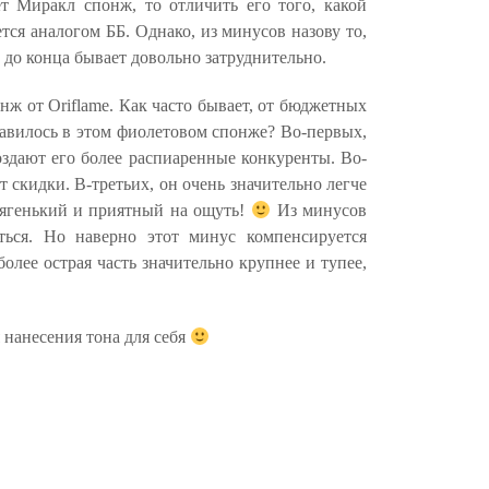
т Миракл спонж, то отличить его того, какой
ется аналогом ББ. Однако, из минусов назову то,
 до конца бывает довольно затруднительно.
онж от
Oriflame
. Как часто бывает, от бюджетных
равилось в этом фиолетовом спонже? Во-первых,
создают его более распиаренные конкуренты. Во-
т скидки. В-третьих, он очень значительно легче
 мягенький и приятный на ощуть!
Из минусов
ться. Но наверно этот минус компенсируется
олее острая часть значительно крупнее и тупее,
 нанесения тона для себя