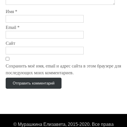
п
Имя
*
о
з
Email
*
а
Сайт
п
и
Сохранить моё имя, email и адрес сайта в этом браузере для
с
последующих моих комментариев.
я
м
© Мурашкина Елизавета, 2015-2020. Все права