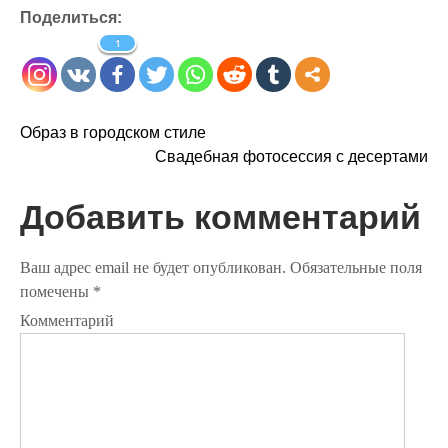
Поделиться:
1
Н
Образ в городском стиле
Свадебная фотосессия с десертами
а
в
Добавить комментарий
и
Ваш адрес email не будет опубликован.
Обязательные поля
г
помечены
*
а
Комментарий
ц
и
я